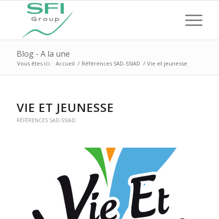
Blog - A la une
Vous êtes ici :
Accueil
/
Références SAD-SSIAD
/
Vie et jeunesse
VIE ET JEUNESSE
RÉFÉRENCES SAD-SSIAD