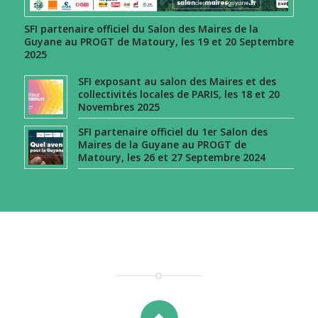
SFI partenaire officiel du Salon des Maires de la
Guyane au PROGT de Matoury, les 19 et 20 Septembre
2025
SFI exposant au salon des Maires et des
collectivités locales de PARIS, les 18 et 20
Novembres 2025
SFI partenaire officiel du 1er Salon des
Maires de la Guyane au PROGT de
Matoury, les 26 et 27 Septembre 2024